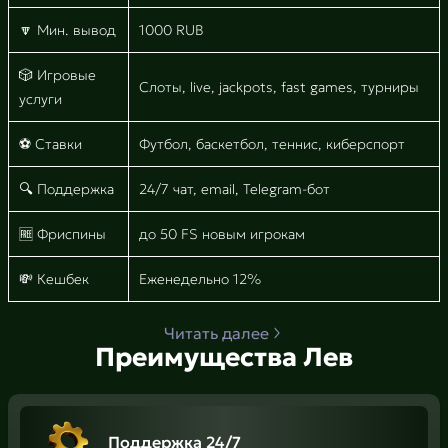
🔽 Мин. вывод
1000 RUB
🎲 Игровые
Слоты, live, jackpots, fast games, турниры
услуги
⚽ Ставки
Футбол, баскетбол, теннис, киберспорт
🔍 Поддержка
24/7 чат, email, Telegram-бот
🆓 Фриспины
до 50 FS новым игрокам
💸 Кешбек
Еженедельно 12%
Читать далее
Преимущества Лев
Поддержка 24/7