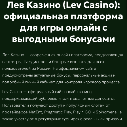
Лев Казино (Lev Casino):
официальная платформа
для игры онлайн с
выгодными бонусами
Лев Казино — современная онлайн платформа, предлагающая
слот-игры, live-дилеров и быстрые выплаты для всех
пользователей из России. На официальном сайте
предусмотрены актуальные бонусы, персональные акции и
подробный личный кабинет для контроля игрового процесса.
Lev Casino — официальный сайт онлайн казино,
поддерживающий рублевые и криптовалютные депозиты.
Пользователи получают доступ к популярным слотам от
провайдеров NetEnt, Pragmatic Play, Play'n GO и Spinomenal, а
также участвуют в регулярных турнирах с реальными призами.