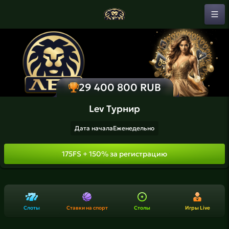
29 400 800 RUB
Lev Турнир
Дата начала
Еженедельно
175FS + 150% за регистрацию
Слоты
Ставки на спорт
Столы
Игры Live